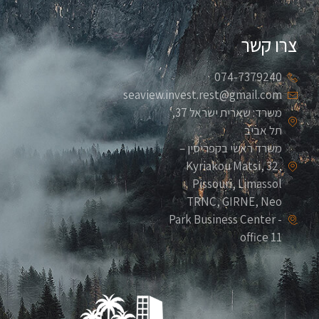
צרו קשר
074-7379240
seaview.invest.rest@gmail.com
משרד: שארית ישראל 37,
תל אביב
משרד ראשי בקפריסין –
Kyriakou Matsi, 32,
Pissouri, Limassol
TRNC, GIRNE, Neo
Park Business Center -
office 11