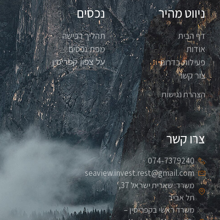
ניווט מהיר
נכסים
דף הבית
תהליך רכישה
אודות
מפת נכסים
פעילות בדרום
על צפון קפריסין
צור קשר
הצהרת נגישות
צרו קשר
074-7379240
seaview.invest.rest@gmail.com
משרד: שארית ישראל 37,
תל אביב
משרד ראשי בקפריסין –