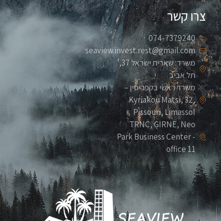
צרו קשר
074-7379240
seaview.invest.rest@gmail.com
משרד: שארית ישראל 37,
תל אביב
משרד ראשי בקפריסין –
Kyriakou Matsi, 32,
Pissouri, Limassol
TRNC, GIRNE, Neo
Park Business Center -
office 11