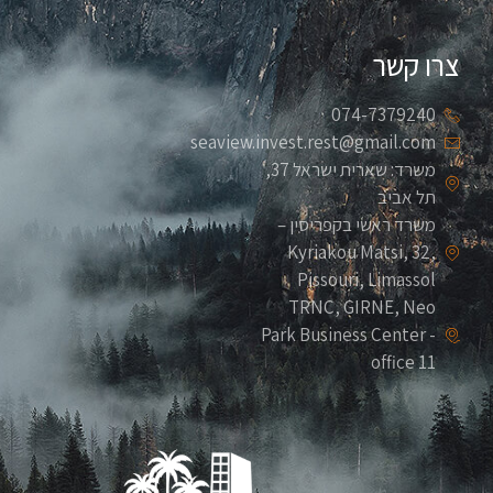
צרו קשר
074-7379240
seaview.invest.rest@gmail.com
משרד: שארית ישראל 37,
תל אביב
משרד ראשי בקפריסין –
Kyriakou Matsi, 32,
Pissouri, Limassol
TRNC, GIRNE, Neo
Park Business Center -
office 11