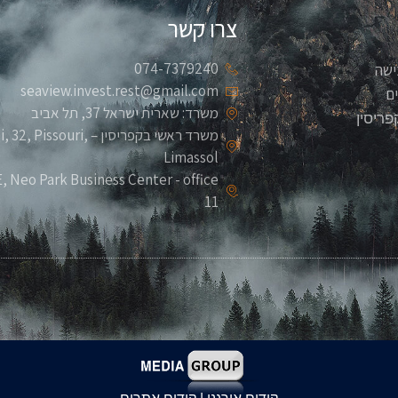
צרו קשר
074-7379240
ישה
seaview.invest.rest@gmail.com
ם
משרד: שארית ישראל 37, תל אביב
פריסין
משרד ראשי בקפריסין – ouri
Limassol
 Neo Park Business Center - office
11