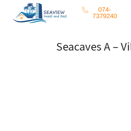
074-
7379240
Seacaves A – Vil