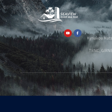
Kyriakou Matsi, 32, Piss,
TRNC, GIRNE,