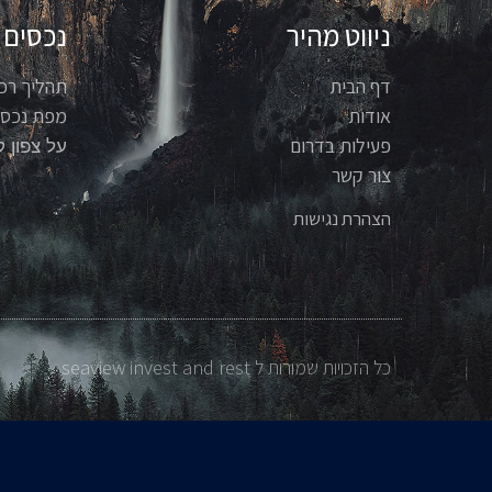
ניווט מהיר
נכסים
דף הבית
תהליך רכ
אודות
מפת נכסי
פעילות בדרום
על צפון ק
צור קשר
הצהרת נגישות
כל הזכויות שמורות ל seaview invest and rest