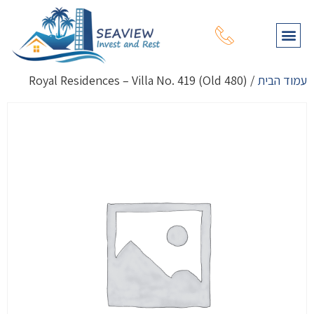
תהליך רכישת נכס
עמוד הבית
מפת נכסים
שירותי יעוץ נוספים
על דרום קפריסין
על צפון קפריסין
עמוד הבית
/ Royal Residences – Villa No. 419 (Old 480)