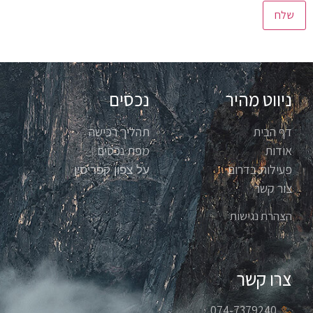
ניווט מהיר
נכסים
דף הבית
תהליך רכישה
אודות
מפת נכסים
פעילות בדרום
על צפון קפריסין
צור קשר
הצהרת נגישות
צרו קשר
074-7379240