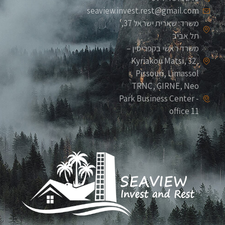
seaview.invest.rest@gmail.com
משרד: שארית ישראל 37,
תל אביב
משרד ראשי בקפריסין –
Kyriakou Matsi, 32,
Pissouri, Limassol
TRNC, GIRNE, Neo
Park Business Center -
office 11