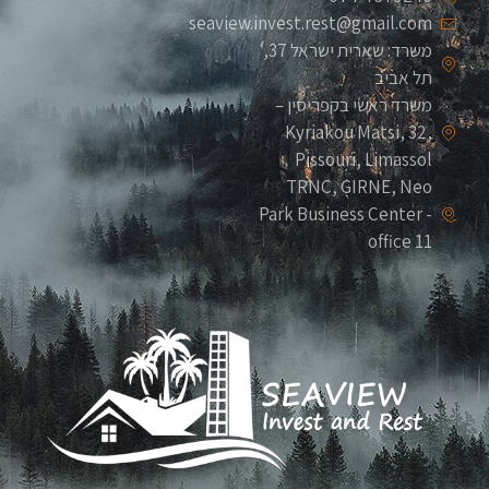
seaview.invest.rest@gmail.com
משרד: שארית ישראל 37,
תל אביב
משרד ראשי בקפריסין –
Kyriakou Matsi, 32,
Pissouri, Limassol
TRNC, GIRNE, Neo
Park Business Center -
office 11