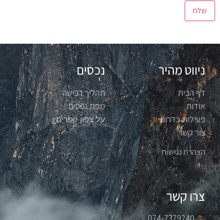
ניווט מהיר
נכסים
דף הבית
תהליך רכישה
אודות
מפת נכסים
פעילות בדרום
על צפון קפריסין
צור קשר
הצהרת נגישות
צרו קשר
074-7379240