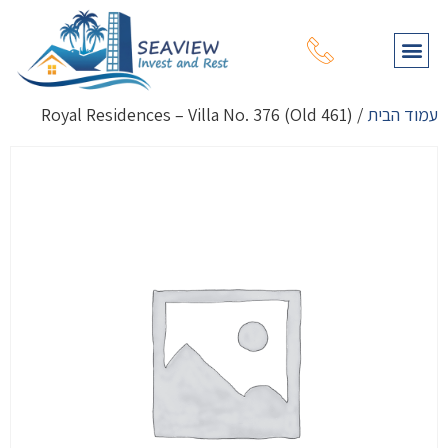
תהליך רכישת נכס
עמוד הבית
מפת נכסים
שירותי יעוץ נוספים
על דרום קפריסין
על צפון קפריסין
עמוד הבית
/ Royal Residences – Villa No. 376 (Old 461)