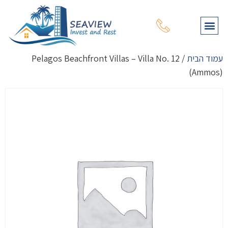
תהליך רכישת נכס
עמוד הבית
מפת נכסים
שירותי יעוץ נוספים
על דרום קפריסין
על צפון קפריסין
עמוד הבית
/ Pelagos Beachfront Villas – Villa No. 12
(Ammos)