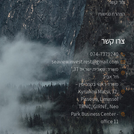
צור קשר
הצהרת נגישות
צרו קשר
074-7379240
seaview.invest.rest@gmail.com
משרד: שארית ישראל 37,
תל אביב
משרד ראשי בקפריסין –
Kyriakou Matsi, 32,
Pissouri, Limassol
TRNC, GIRNE, Neo
Park Business Center -
office 11