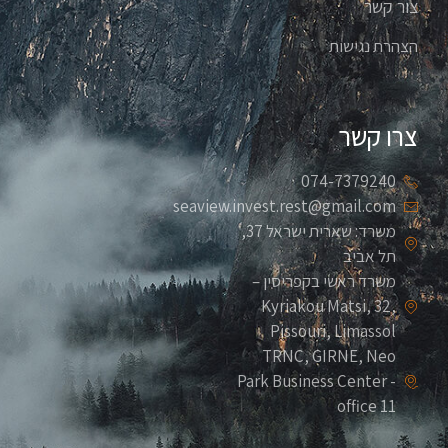
צור קשר
הצהרת נגישות
צרו קשר
074-7379240
seaview.invest.rest@gmail.com
משרד: שארית ישראל 37,
תל אביב
משרד ראשי בקפריסין –
Kyriakou Matsi, 32,
Pissouri, Limassol
TRNC, GIRNE, Neo
Park Business Center -
office 11