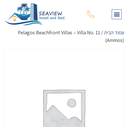
תהליך רכישת נכס
עמוד הבית
מפת נכסים
שירותי יעוץ נוספים
על דרום קפריסין
על צפון קפריסין
עמוד הבית
/ Pelagos Beachfront Villas – Villa No. 11
(Ammos)