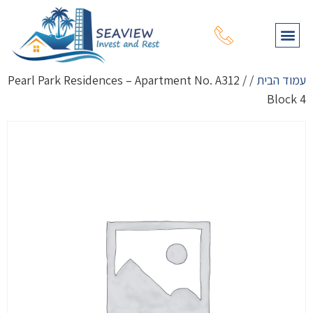
תהליך רכישת נכס
עמוד הבית
מפת נכסים
שירותי יעוץ נוספים
על דרום קפריסין
על צפון קפריסין
עמוד הבית
/ Pearl Park Residences – Apartment No. A312 /
Block 4