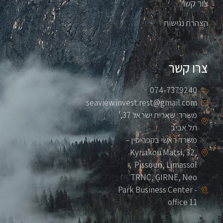
צור קשר
הצהרת נגישות
צרו קשר
074-7379240
seaview.invest.rest@gmail.com
משרד: שארית ישראל 37,
תל אביב
משרד ראשי בקפריסין –
Kyriakou Matsi, 32,
Pissouri, Limassol
TRNC, GIRNE, Neo
Park Business Center -
office 11