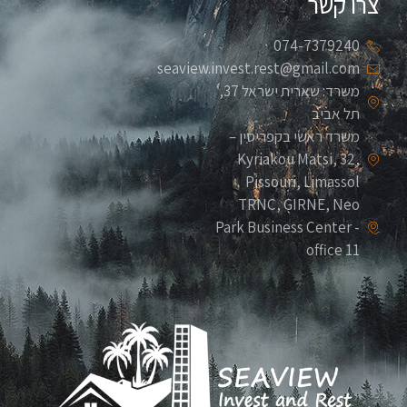
צרו קשר
074-7379240
seaview.invest.rest@gmail.com
משרד: שארית ישראל 37,
תל אביב
משרד ראשי בקפריסין –
Kyriakou Matsi, 32,
Pissouri, Limassol
TRNC, GIRNE, Neo
Park Business Center -
office 11