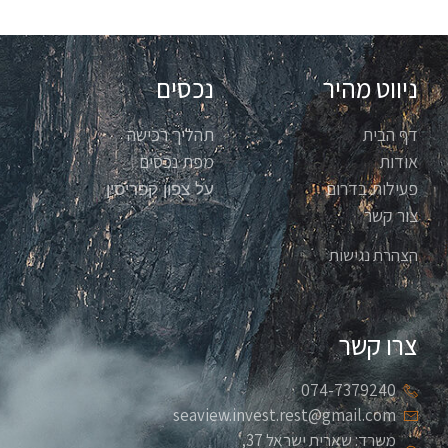
ניווט מהיר
נכסים
דף הבית
תהליך רכישה
אודות
מפת נכסים
פעילות בדרום
על צפון קפריסין
צור קשר
הצהרת נגישות
צרו קשר
074-7379240
seaview.invest.rest@gmail.com
משרד: שארית ישראל 37,