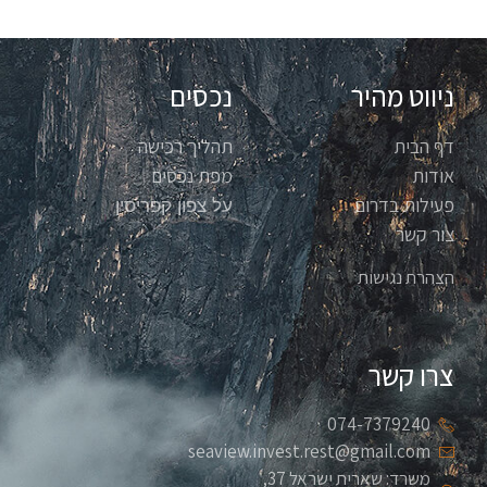
ניווט מהיר
נכסים
דף הבית
תהליך רכישה
אודות
מפת נכסים
פעילות בדרום
על צפון קפריסין
צור קשר
הצהרת נגישות
צרו קשר
074-7379240
seaview.invest.rest@gmail.com
משרד: שארית ישראל 37,