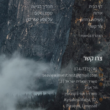
דף הבית
תהליך רכישה
אודות
מפת נכסים
פעילות בדרום
על צפון קפריסין
צור קשר
הצהרת נגישות
צרו קשר
074-7379240
seaview.invest.rest@gmail.com
משרד: שארית ישראל 37,
תל אביב
משרד ראשי בקפריסין –
Kyriakou Matsi, 32,
Pissouri, Limassol