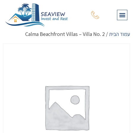
תהליך רכישת נכס
עמוד הבית
מפת נכסים
שירותי יעוץ נוספים
על דרום קפריסין
על צפון קפריסין
עמוד הבית
/ Calma Beachfront Villas – Villa No. 2