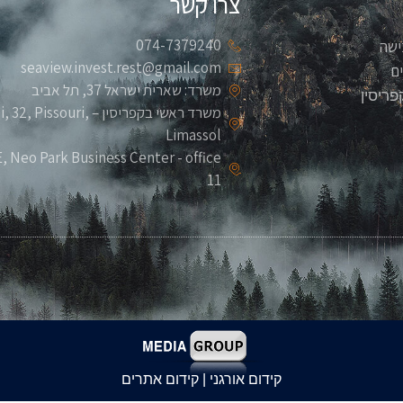
צרו קשר
074-7379240
ישה
seaview.invest.rest@gmail.com
ם
משרד: שארית ישראל 37, תל אביב
פריסין
משרד ראשי בקפריסין – ouri
Limassol
 Neo Park Business Center - office
11
קידום אורגני | קידום אתרים