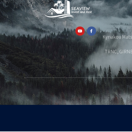
Kyriakou Matsi, 32, Piss,
TRNC, GIRNE,