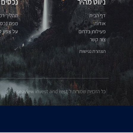
ניווט מהיר
נכסים
דף הבית
תהליך רכ
אודות
מפת נכסי
פעילות בדרום
על צפון ק
צור קשר
הצהרת נגישות
כל הזכויות שמורות ל seaview invest and rest