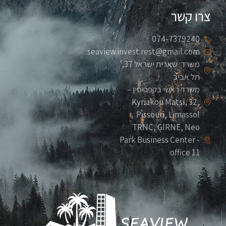
צרו קשר
074-7379240
seaview.invest.rest@gmail.com
משרד: שארית ישראל 37,
תל אביב
משרד ראשי בקפריסין –
Kyriakou Matsi, 32,
Pissouri, Limassol
TRNC, GIRNE, Neo
Park Business Center -
office 11