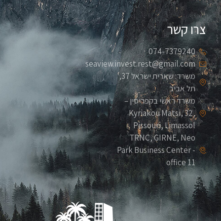
צרו קשר
074-7379240
seaview.invest.rest@gmail.com
משרד: שארית ישראל 37,
תל אביב
משרד ראשי בקפריסין –
Kyriakou Matsi, 32,
Pissouri, Limassol
TRNC, GIRNE, Neo
Park Business Center -
office 11