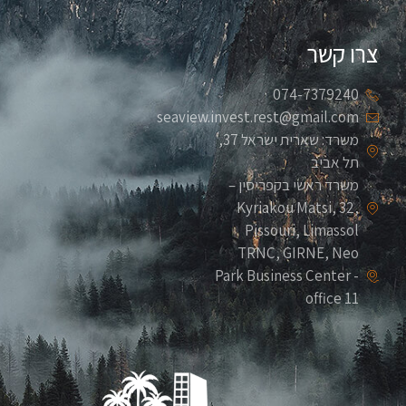
צרו קשר
074-7379240
seaview.invest.rest@gmail.com
משרד: שארית ישראל 37,
תל אביב
משרד ראשי בקפריסין –
Kyriakou Matsi, 32,
Pissouri, Limassol
TRNC, GIRNE, Neo
Park Business Center -
office 11