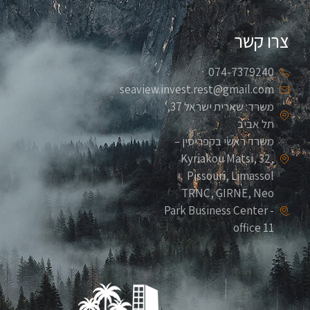
צרו קשר
074-7379240
seaview.invest.rest@gmail.com
משרד: שארית ישראל 37,
תל אביב
משרד ראשי בקפריסין –
Kyriakou Matsi, 32,
Pissouri, Limassol
TRNC, GIRNE, Neo
Park Business Center -
office 11