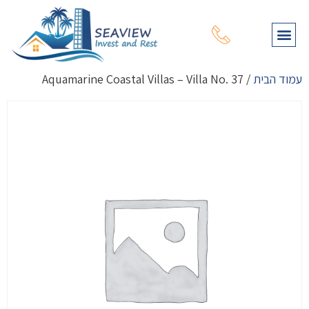
תהליך רכישת נכס
עמוד הבית
מפת נכסים
שירותי יעוץ נוספים
על דרום קפריסין
על צפון קפריסין
עמוד הבית
/ Aquamarine Coastal Villas – Villa No. 37