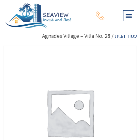
תהליך רכישת נכס
עמוד הבית
מפת נכסים
שירותי יעוץ נוספים
על דרום קפריסין
על צפון קפריסין
עמוד הבית
/ Agnades Village – Villa No. 28