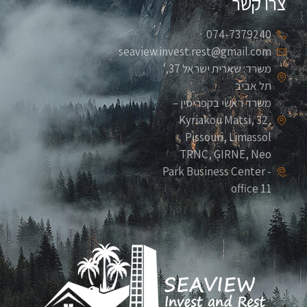
צרו קשר
074-7379240
seaview.invest.rest@gmail.com
משרד: שארית ישראל 37,
תל אביב
משרד ראשי בקפריסין –
Kyriakou Matsi, 32,
Pissouri, Limassol
TRNC, GIRNE, Neo
Park Business Center -
office 11