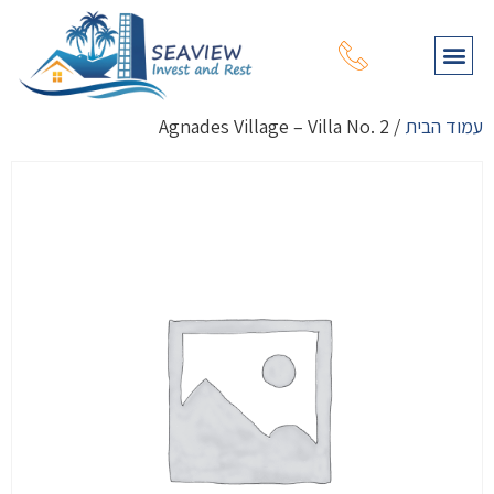
תהליך רכישת נכס
עמוד הבית
מפת נכסים
שירותי יעוץ נוספים
על דרום קפריסין
על צפון קפריסין
עמוד הבית
/ Agnades Village – Villa No. 2