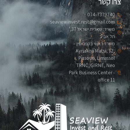
צרו קשר
074-7379240
seaview.invest.rest@gmail.com
משרד: שארית ישראל 37,
תל אביב
משרד ראשי בקפריסין –
Kyriakou Matsi, 32,
Pissouri, Limassol
TRNC, GIRNE, Neo
Park Business Center -
office 11