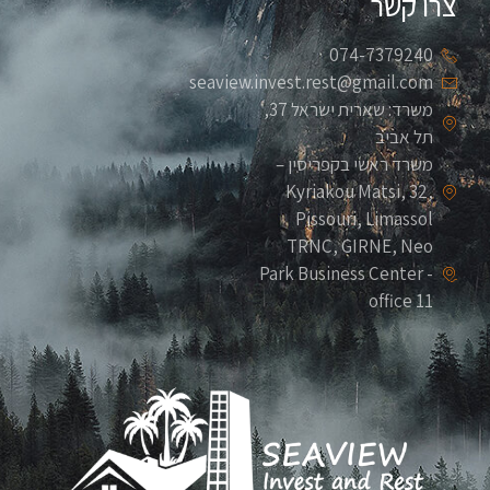
צרו קשר
074-7379240
seaview.invest.rest@gmail.com
משרד: שארית ישראל 37,
תל אביב
משרד ראשי בקפריסין –
Kyriakou Matsi, 32,
Pissouri, Limassol
TRNC, GIRNE, Neo
Park Business Center -
office 11