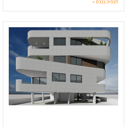
לצפיה בנכס »