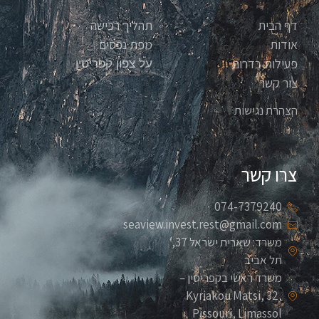
דף הבית
תהליך רכישה
אודות
מפת נכסים
פעילות בדרום
על צפון קפריסין
צור קשר
הצהרת נגישות
צרו קשר
074-7379240
seaview.invest.rest@gmail.com
משרד: שארית ישראל 37,
תל אביב
משרד ראשי בקפריסין –
Kyriakou Matsi, 32,
Pissouri, Limassol