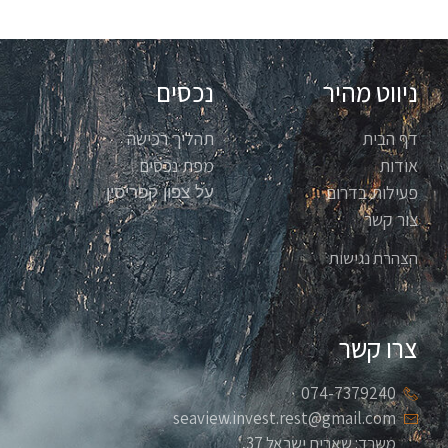
ניווט מהיר
נכסים
דף הבית
תהליך רכישה
אודות
מפת נכסים
פעילות בדרום
על צפון קפריסין
צור קשר
הצהרת נגישות
צרו קשר
074-7379240
seaview.invest.rest@gmail.com
משרד: שארית ישראל 37,