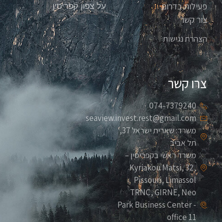
פעילות בדרום
על צפון קפריסין
צור קשר
הצהרת נגישות
צרו קשר
074-7379240
seaview.invest.rest@gmail.com
משרד: שארית ישראל 37,
תל אביב
משרד ראשי בקפריסין –
Kyriakou Matsi, 32,
Pissouri, Limassol
TRNC, GIRNE, Neo
Park Business Center -
office 11