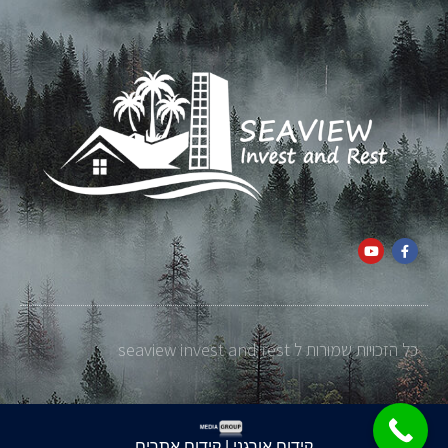
כל הזכויות שמורות ל seaview invest and rest
קידום אורגני | קידום אתרים