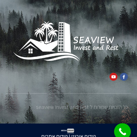
כל הזכויות שמורות ל seaview invest and rest
קידום אורגני | קידום אתרים