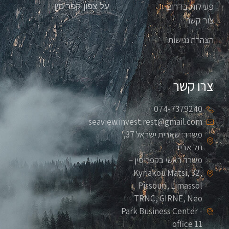
פעילות בדרום
על צפון קפריסין
צור קשר
הצהרת נגישות
צרו קשר
074-7379240
seaview.invest.rest@gmail.com
משרד: שארית ישראל 37,
תל אביב
משרד ראשי בקפריסין –
Kyriakou Matsi, 32,
Pissouri, Limassol
TRNC, GIRNE, Neo
Park Business Center -
office 11