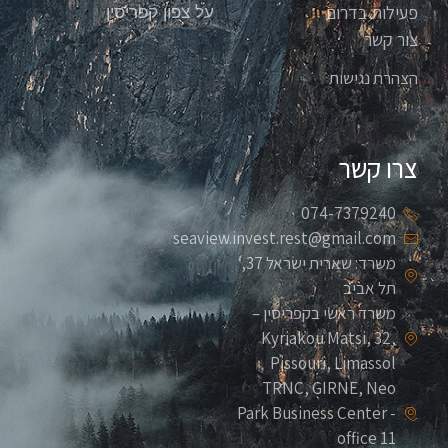
פעילות בדרום
על צפון קפריסין
צור קשר
הצהרת נגישות
צרו קשר
074-7379240
seaview.invest.rest@gmail.com
משרד: שארית ישראל 37,
תל אביב
משרד ראשי בקפריסין –
Kyriakou Matsi, 32,
Pissouri, Limassol
TRNC, GIRNE, Neo
Park Business Center -
office 11