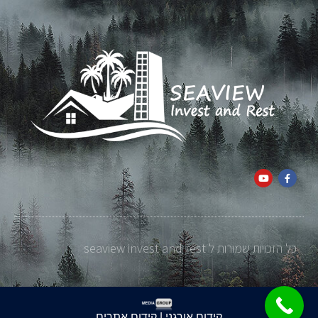
כל הזכויות שמורות ל seaview invest and rest
קידום אורגני | קידום אתרים