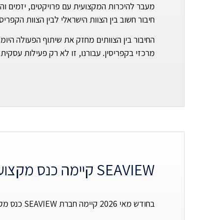
מעבר להיכרות המקצועית עם פרויקטים, יזמים והז
חיבור חשוב בין הצוות הישראלי לבין הצוות הקפריסאי של SEAVIEW, אשר פועל בשטח ומפוזר ברחבי האי — בלימסול, לרנקה, פ
החיבור בין הצוותים מחזק את שיתוף הפעולה היומ
מרכזי בקפריסין. עבורנו, זו לא רק פעילות עסקית — אלא חלק מתפיסת השירות של SEAVIEW, 
SEAVIEW קיימה כנס מקצועי בנושא השקעות נדל״ן בקפריסין | 5/2026
בחודש מאי 2026 קיימה חברת SEAVIEW כנס מקצועי במגדל מילנייה בראשון לציון, שעסק בהזדמנויות השקעה בשוק הנדל״ן בקפריסין.