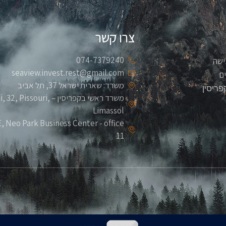
צרו קשר
074-7379240
ישה
seaview.invest.rest@gmail.com
ם
משרד: שארית ישראל 37, תל אביב
פריסין
משרד ראשי בקפריסין – ouri
Limassol
 Neo Park Business Center - office
11