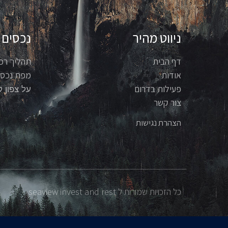
ניווט מהיר
נכסים
דף הבית
תהליך רכ
אודות
מפת נכסי
פעילות בדרום
על צפון ק
צור קשר
הצהרת נגישות
כל הזכויות שמורות ל seaview invest and rest