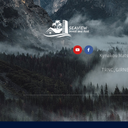
Kyriakou Matsi, 32, Piss,
TRNC, GIRNE,