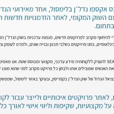
תתפה בכנס אקספו נדל״ן בלימסול, אחד מאירועי ה
 השוק המקומי, לאתר הזדמנויות חדשות ול
בתחום.
י להיחשף מקרוב לפרויקטים חדשים, מגמות עדכניות בשוק הנדל״ן הקפ
בינלאומיים, בחנו פרויקטים בשלבי תכנון ובנייה שונים, ולמדנו לעומק
ההשתתפות בכנס היא חלק מהמחויבות של SEAVIEW להעניק ללקוחותיה מידע עדכני, מקצועי ומבוסס
את האנשים שמובילים אותו ולבחון כל פרויקט מקרוב לפני שהוא מוצג ל
נציאל הגדול של שוק הנדל״ן בקפריסין, ובעיקר באזור לימסול, שממש
שטח, לאתר פרויקטים איכותיים ולייצר עבור לק
ל מקצועיות, שקיפות וליווי אישי לאורך כל