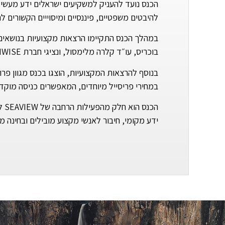
הכנס נועד להעניק למשקיעים ישראלים ידע מעשי, 
להיבטים משפטיים, פיננסיים ומיסוייים הקשורים ל
במהלך הכנס התקיימו הרצאות מקצועיות בנושאים מר
בוכריס, עו״ד קלרה מלימסול, ונציגי חברת LOANWISE, אשר הציגו בפני המשתתפים מידע חשוב וכלים פרקטיים לקבלת החלטות השקעה נכונות.
בנוסף להרצאות המקצועיות, הוצגו בכנס מגוון פר
במחירי פריסייל מיוחדים, המאפשרים כניסה מוקד
הכ
ידע מקומי, חיבור לאנשי מקצוע מובילים ובחינה 