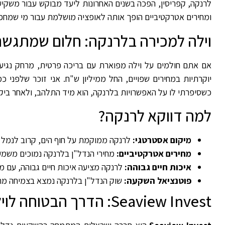
לרנקה, קפריסין, הפכה בשנים האחרונות ליעד מבוקש עבור משקיעי
ומחירים אטרקטיביים הופך אותה לאופציה מושלמת עבור מי שמח
וילה למכירה בלרנקה: חלום שמתגשם
אם אתם חולמים על וילה מפוארת עם בריכה פרטית, מרחק נגיעה 
יוקרתיות במחירים שפויים, החל ממיליון ש"ח. אני זוכר שלפני כ
כשסיפרתי לו על האפשרויות בלרנקה, הוא מיד התלהב, ולאחר ביק
למה דווקא לרנקה?
מיקום אסטרטגי:
לרנקה ממוקמת על חוף הים, קרוב לנמל הת
מחירים אטרקטיביים:
מחירי הנדל"ן בלרנקה נמוכים משמע
איכות חיים גבוהה:
לרנקה מציעה איכות חיים גבוהה, עם מזג
פוטנציאל השקעה:
שוק הנדל"ן בלרנקה נמצא בצמיחה מת
Seaview Invest: הדרך הבטוחה לוילה שלכם בלרנקה