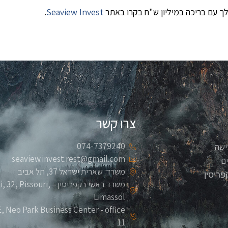
ך עם בריכה במיליון ש"ח בקרו באתר
Seaview Invest
.
צרו קשר
074-7379240
ישה
seaview.invest.rest@gmail.com
ם
משרד: שארית ישראל 37, תל אביב
פריסין
משרד ראשי בקפריסין – ouri
Limassol
 Neo Park Business Center - office
11