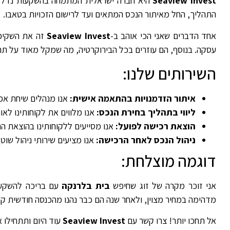
Seaview Invest
היא חברה ישראלית המתמחה בהשקעות נדל"ן בל
התהליך, החל מאיתור הנכס המתאים ועד לרישום הזכויות בטאבו.
אחד הדברים שאני הכי אוהב ב-
Seaview Invest
זה את השקיפו
עסקה. בנוסף, הם עוזרים בכל הבירוקרטיה, מה שמקל מאוד על תה
השירותים שלנו:
איתור הזדמנויות בהתאמה אישית:
אנו מנהלים שיחת אפי
ליווי בתהליך בחירת הנכס:
אנו מלווים את לקוחותינו לא
הוצאת רכישה לפועל:
אנו מסייעים ללקוחותינו בהוצאת הרכ
ניהול הנכס לאחר הרכישה:
אנו מציעים שירותי ניהול שוט
דוגמה מוצלחת:
אני זוכר מקרה של זוג שחיפש
בית בלרנקה
עם בריכה להשקעה.
מדהימה במחיר מצוין, ולאחר שנה הם כבר נהנו מהכנסה חודשית ק
אל תחכו יותר! צרו קשר עם
Seaview Invest
עוד היום ותתחילו 