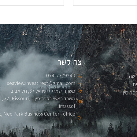
צרו קשר
074-7379240
ישה
seaview.invest.rest@gmail.com
ם
משרד: שארית ישראל 37, תל אביב
פריסין
משרד ראשי בקפריסין – ouri
Limassol
 Neo Park Business Center - office
11