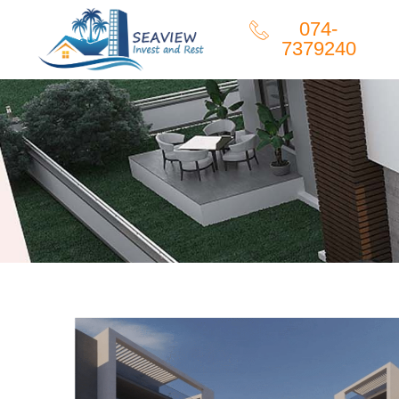
074-
7379240