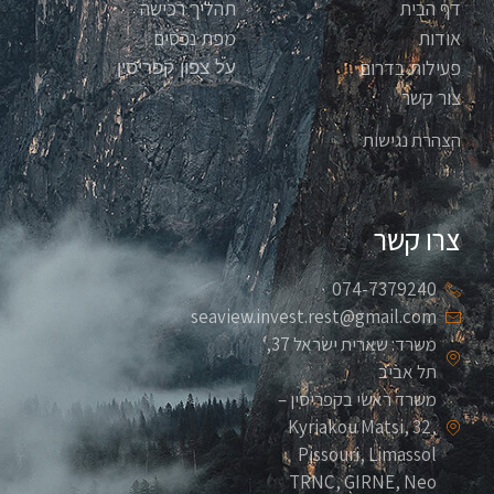
דף הבית
תהליך רכישה
אודות
מפת נכסים
פעילות בדרום
על צפון קפריסין
צור קשר
הצהרת נגישות
צרו קשר
074-7379240
seaview.invest.rest@gmail.com
משרד: שארית ישראל 37,
תל אביב
משרד ראשי בקפריסין –
Kyriakou Matsi, 32,
Pissouri, Limassol
TRNC, GIRNE, Neo