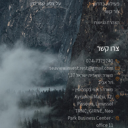
פעילות בדרום
על צפון קפריסין
צור קשר
הצהרת נגישות
צרו קשר
074-7379240
seaview.invest.rest@gmail.com
משרד: שארית ישראל 37,
תל אביב
משרד ראשי בקפריסין –
Kyriakou Matsi, 32,
Pissouri, Limassol
TRNC, GIRNE, Neo
Park Business Center -
office 11