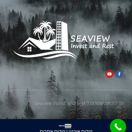
כל הזכויות שמורות ל seaview invest and rest
קידום אורגני | קידום אתרים