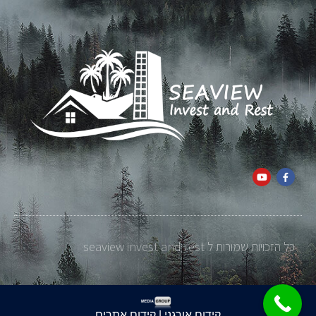
כל הזכויות שמורות ל seaview invest and rest
קידום אורגני | קידום אתרים