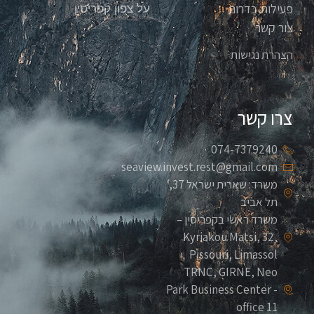
פעילות בדרום
על צפון קפריסין
צור קשר
הצהרת נגישות
צרו קשר
074-7379240
seaview.invest.rest@gmail.com
משרד: שארית ישראל 37,
תל אביב
משרד ראשי בקפריסין –
Kyriakou Matsi, 32,
Pissouri, Limassol
TRNC, GIRNE, Neo
Park Business Center -
office 11